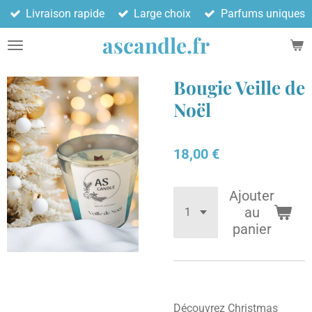
Livraison rapide
Large choix
Parfums uniques
Passer
au
ascandle.fr
contenu
principal
Bougie Veille de
Noël
18,00 €
Ajouter
au
panier
Découvrez Christmas