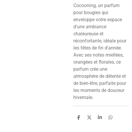
Cocooning, un parfum
pour bougies qui
enveloppe votre espace
d'une ambiance
chaleureuse et
réconfortante, idéale pour
les fêtes de fin d'année.
Avec ses notes miellées,
orangées et florales, ce
parfum crée une
atmosphère de détente et
de bien-être, parfaite pour
les moments de douceur
hivernale.
P
P
P
P
a
a
a
a
r
r
r
r