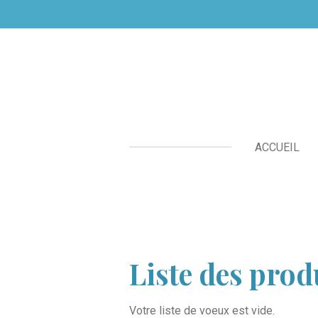
Passer
au
contenu
principal
ACCUEIL
Liste des prod
Votre liste de voeux est vide.